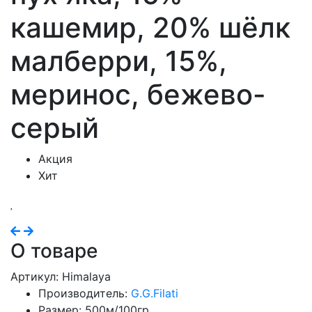
кашемир, 20% шёлк
малберри, 15%,
меринос, бежево-
серый
Акция
Хит
Previous
Next
О товаре
Артикул: Himalaya
Производитель:
G.G.Filati
Размер: 500м/100гр.