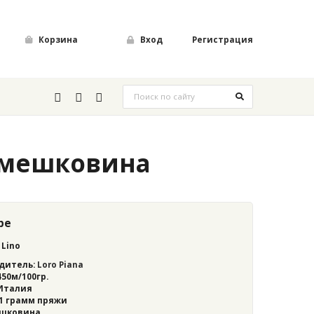
Корзина
Вход
Регистрация
т мешковина
ре
 Lino
дитель:
Loro Piana
450м/100гр.
 Италия
 1 грамм пряжи
ешковина