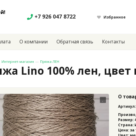
й!
+7 926 047 8722
Избранное
лата
О компании
Обратная связь
Контакты
—
Интернет-магазин
—
Пряжа ЛЕН
яжа Lino 100% лен, цве
О това
Артикул:
Произво
Размер: 
Страна:
Цена: за
Цвет: м