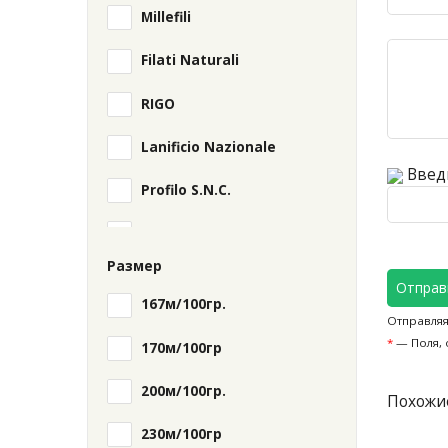
Millefili
Filati Naturali
RIGO
Lanificio Nazionale
Введи
Profilo S.N.C.
Chiavazza
Размер
TOSKOLINO
Отправ
167м/100гр.
Отправляя
*
— Поля, 
170м/100гр
200м/100гр.
Похожи
230м/100гр