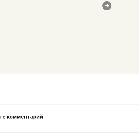
vious
Next
те комментарий