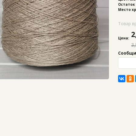
Остаток 
Место хр
Товар в
2
Цена:
3,
Сообщит