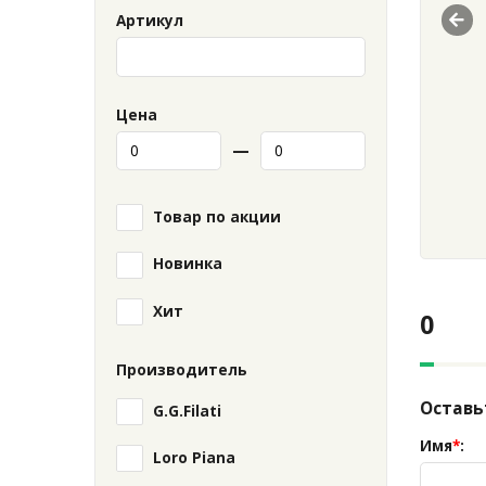
Артикул
Pre
Цена
—
Товар по акции
Новинка
Хит
0
Производитель
Оставь
G.G.Filati
Имя
*
:
Loro Piana