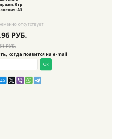
пряжи: 0 гр.
анения: А3
ременно отсутствует
,96
РУБ.
51 РУБ.
ь, когда появится на e-mail