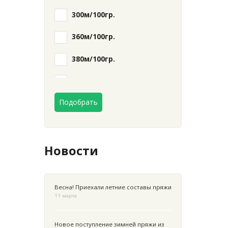
300м/100гр.
360м/100гр.
380м/100гр.
400м/100гр.
Подобрать
410м/100гр.
440м/100гр.
450м/100гр.
Новости
470м/100гр.
Весна! Приехали летние составы пряжи
500м/100гр.
11 марта
600м/100гр.
Новое поступление зимней пряжи из