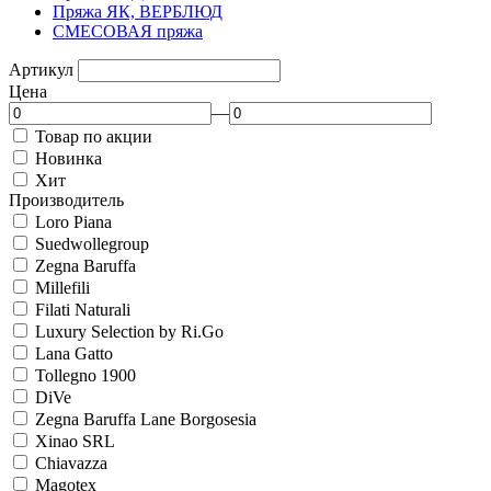
Пряжа ЯК, ВЕРБЛЮД
СМЕСОВАЯ пряжа
Артикул
Цена
—
Товар по акции
Новинка
Хит
Производитель
Loro Piana
Suedwollegroup
Zegna Baruffa
Millefili
Filati Naturali
Luxury Selection by Ri.Go
Lana Gatto
Tollegno 1900
DiVe
Zegna Baruffa Lane Borgosesia
Xinao SRL
Chiavazza
Magotex